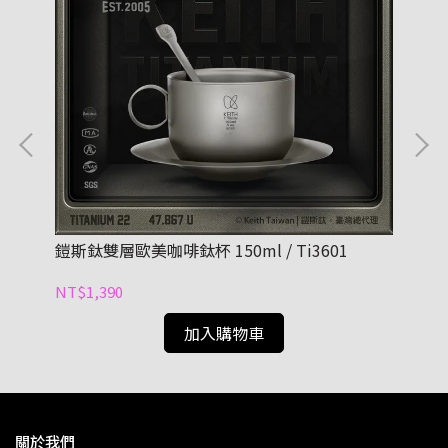
鎧斯鈦雙層歐美咖啡鈦杯 150ml / Ti3601
鎧斯
NT$1,390
NT
加入購物車
關於我們