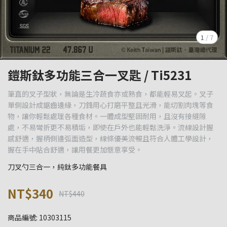
1
/
7
鎧斯鈦多功能三合一叉匙 / Ti5231
筆直的叉子型狀，無論是生冷蔬食亦或熟食，都能輕易叉起。叉子
單側設計成鋸齒邊緣，刀鋒用心打磨平整且光滑，能切割肉塊等食
物，讓你輕鬆處理各種食材。一體成型堅固耐用，且沒有接縫隙
處，不易彎折更不易積垢，即使在戶外也能輕鬆洗淨。流線設計握
感舒適，握柄側邊弧面造型，線條優美流暢且符合人體工學設計，
握在手中貼合舒適，讓用餐更加愜意享受。
刀叉勺三合一，純鈦多功能餐具
NT$340
NT$440
商品編號:
10303115