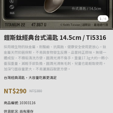
1
/
6
鎧斯鈦經典台式湯匙 14.5cm / Ti5316
採用親生物的鈦金屬，耐酸鹼、抗腐蝕，健康安全使用更放心。鈦
金屬天然抑菌保鮮，不易與食物發生反應，品嘗純正原味。無縫一
體成型，不積垢清洗方便，圓潤光滑不傷手。重量17.3g大約一顆小
番茄重量，減輕手部負擔，圓潤光滑無毛刺，兒童也能輕鬆使用。
加深勺面容量更大，不易灑漏舀取更方便。
台灣經典湯匙，大容量吃飯更滿足
NT$290
NT$380
商品編號:
10303116
供貨狀況:
尚有庫存