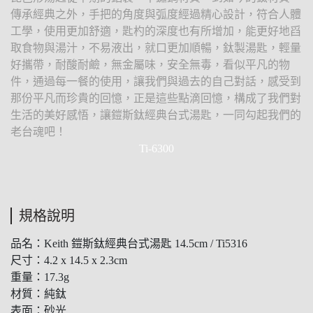
傳承經典之外，手把的角度與弧度經過精心設計，符合人體
工學，使用更加舒適，匙杓的深度也有所增加，能更好地舀
取食物與湯汁，不易液出，就口更加順暢，鈦製湯匙，輕量
好攜帶，耐酸耐鹼，無金屬味，安全無毒，看似平凡的物
件，通過每一餐的使用，讓我們與過去的自己對話，感受到
那份平凡而珍貴的回憶，正是這些點滴回憶，構成了我們對
生活的美好感悟，讓鎧斯鈦經典台式湯匙，一同勾起我們的
老台魂吧！
Ti-6300
規格說明
品名：Keith 鎧斯鈦經典台式湯匙 14.5cm / Ti5316
尺寸：4.2 x 14.5 x 2.3cm
重量：17.3g
材質：純鈦
表面：砂光