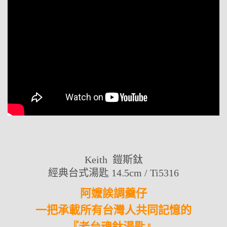
Keith 鎧斯鈦
經典台式湯匙 14.5cm / Ti5316
阿嬤誒調羹仔
一把承載所有台灣人共同記憶的
『老台魂鈦湯匙』