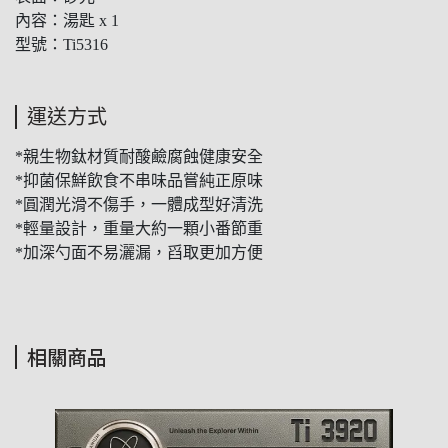
內容：湯匙 x 1
型號：Ti5316
運送方式
*親生物鈦材質耐酸鹼腐蝕健康安全
*抑菌保鮮飲食不串味品嘗純正原味
*圓潤光滑不傷手，一體成型好清洗
*輕量設計，重量大約一顆小番節重
*加深勺面不易灑漏，舀取更加方便
相關商品