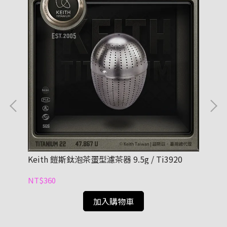
Keith 鎧斯鈦泡茶蛋型濾茶器 9.5g / Ti3920
鎧斯
NT$360
NT
加入購物車