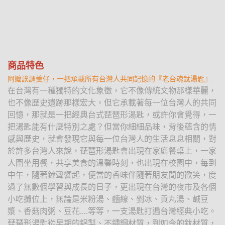
商品特色
阿嬤誒調羹仔，一把承載所有台灣人共同記憶的『老台魂鈦湯匙』:
在台灣有一種獨特的文化象徵，它不像傳統文物那樣華麗，
也不像歷史遺跡那樣宏大，但它承載著每一位台灣人的共同
回憶，那就是一把經典台式琵琶形湯匙，或許你會覺得，一
把湯匙能有什麼特別之處？但當你細細品味，背後蘊含的情
感與歷史，就會發現它與每一位台灣人的生活息息相關，對
於許多台灣人來說，琵琶形湯匙會出現在家庭餐桌上，一家
人圍坐用餐，共享美食的溫馨時刻，也出現在校園中，每到
中午，隨著鐘聲響起，便當的香味伴隨著朋友間的歡笑，度
過了無數個學習與成長的日子，更出現在台灣的夜市及各個
小吃攤位上，無論是米粉湯、麵線、剉冰、貢丸湯、鹹豆
漿、香菇肉粥、豆花....等等，一支湯匙打遍台灣經典小吃。
琵琶形湯匙從早期的鋁製、不鏽鋼材質，到如今的鈦材質，