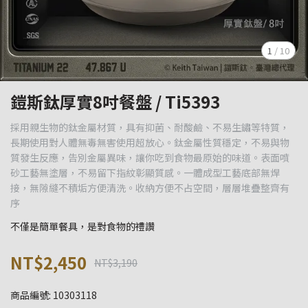
1
/
10
鎧斯鈦厚實8吋餐盤 / Ti5393
採用親生物的鈦金屬材質，具有抑菌、耐酸鹼、不易生鏽等特質，
長期使用對人體無毒無害使用超放心。鈦金屬性質穩定，不易與物
質發生反應，告別金屬異味，讓你吃到食物最原始的味道。表面噴
砂工藝無塗層，不易留下指紋彰顯質感。一體成型工藝底部無焊
接，無隙縫不積垢方便清洗。收納方便不占空間，層層堆疊整齊有
序
不僅是簡單餐具，是對食物的禮讚
NT$2,450
NT$3,190
商品編號:
10303118