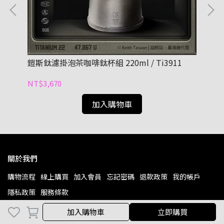
附杯
鎧斯鈦濾掛泡茶咖啡鈦杯組 220ml / Ti3911
Ti
杯
NT$3,670
NT
加入購物車
關於我們
購物流程
線上購買
加入會員
忘記密碼
退款政策
我的帳戶
隱私政策
服務條款
加入購物車
立即購買
聯絡資訊