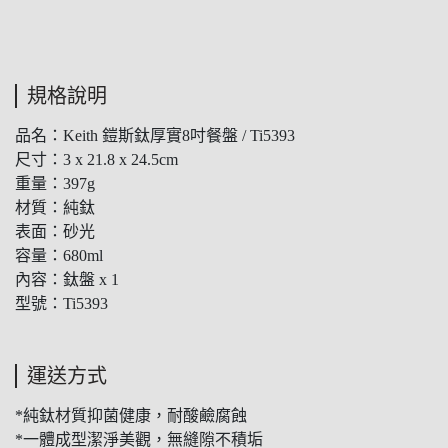
規格說明
品名：Keith 鎧斯鈦厚實8吋餐盤 / Ti5393
尺寸：3 x 21.8 x 24.5cm
重量：397g
材質：純鈦
表面：砂光
容量：680ml
內容：鈦盤 x 1
型號：Ti5393
運送方式
*純鈦材質抑菌健康，耐酸鹼腐蝕
*一體成型潔淨美觀，無縫隙不積垢