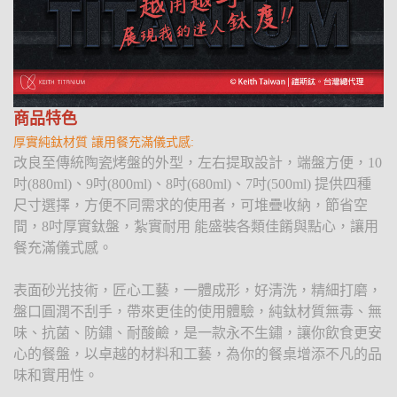
商品特色
厚實純鈦材質 讓用餐充滿儀式感:
改良至傳統陶瓷烤盤的外型，左右提取設計，端盤方便，10
吋(880ml)、9吋(800ml)、8吋(680ml)、7吋(500ml) 提供四種
尺寸選擇，方便不同需求的使用者，可堆疊收納，節省空
間，8吋厚實鈦盤，紮實耐用 能盛裝各類佳餚與點心，讓用
餐充滿儀式感。
表面砂光技術，匠心工藝，一體成形，好清洗，精細打磨，
盤口圓潤不刮手，帶來更佳的使用體驗，純鈦材質無毒、無
味、抗菌、防鏽、耐酸鹼，是一款永不生鏽，讓你飲食更安
心的餐盤，以卓越的材料和工藝，為你的餐桌增添不凡的品
味和實用性。