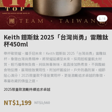
1
/
8
Keith 鎧斯鈦 2025「台灣尚勇」雷雕鈦
杯450ml
舉杯敬榮耀，攜手迎未來！Keith 鎧斯鈦 2025「台灣尚勇」雷雕鈦
杯，象徵台灣尚勇精神，將榮耀延續至未來。採用超輕量航太材
質，輕巧攜帶無負擔，純鈦無毒無味，能直接加熱煮食，不與酸鹼
食物反應，展現極致實用性。附加杯蓋設計，戶外防蟲防葉，細節
貼心滿分！2025限量款不僅是實用杯，更是激勵追求卓越的象徵，
專屬收藏的價值之選。
2025限量款激勵持續追求卓越
NT$1,199
NT$1,560