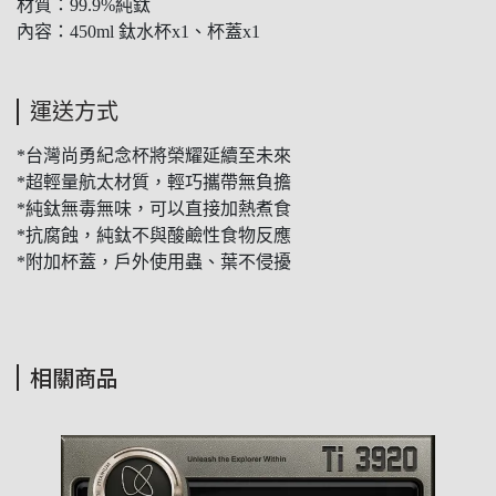
材質：99.9%純鈦
內容：450ml 鈦水杯x1、杯蓋x1
運送方式
*台灣尚勇紀念杯將榮耀延續至未來
*超輕量航太材質，輕巧攜帶無負擔
*純鈦無毒無味，可以直接加熱煮食
*抗腐蝕，純鈦不與酸鹼性食物反應
*附加杯蓋，戶外使用蟲、葉不侵擾
相關商品