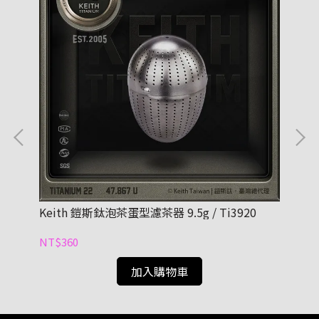
5
Keith 鎧斯鈦泡茶蛋型濾茶器 9.5g / Ti3920
Ke
NT$360
NT
加入購物車