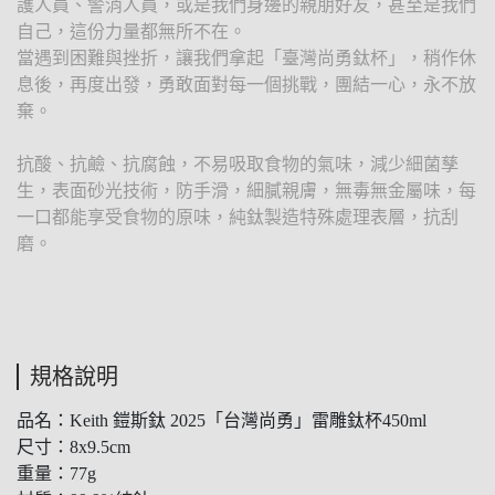
護人員、警消人員，或是我們身邊的親朋好友，甚至是我們
自己，這份力量都無所不在。
當遇到困難與挫折，讓我們拿起「臺灣尚勇鈦杯」，稍作休
息後，再度出發，勇敢面對每一個挑戰，團結一心，永不放
棄。
抗酸、抗鹼、抗腐蝕，不易吸取食物的氣味，減少細菌孳
生，表面砂光技術，防手滑，細膩親膚，無毒無金屬味，每
一口都能享受食物的原味，純鈦製造特殊處理表層，抗刮
磨。
規格說明
品名：Keith 鎧斯鈦 2025「台灣尚勇」雷雕鈦杯450ml
尺寸：8x9.5cm
重量：77g