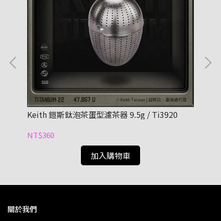
附鈦
Keith 鎧斯鈦泡茶蛋型濾茶器 9.5g / Ti3920
鎧斯
NT$360
NT
加入購物車
關於我們