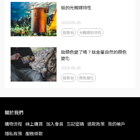
鈦的光觸媒特性
2020-05-05
鎧斯鈦
光觸媒的特性
鈦顏色變了嗎？鈦金屬自然的顏色
變化
2020-05-05
鎧斯鈦
顏色變化
關於我們
購物流程
線上購買
加入會員
忘記密碼
退款政策
我的帳戶
隱私政策
服務條款