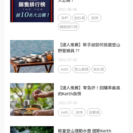
大公開！
2021-08-06
鈦杯
鈦炊具
鈦筷
暢銷排行榜
【達人推薦】新手該如何挑選登山
野營鍋具 ??
2021-07-30
keith
登山套鍋
鈦炊具
【達人推薦】零負評！回購率最高
的Keith鈦筷
2021-07-30
keith
鈦筷
鈦餐具
輕量登山運動水壺 鎧斯Keith