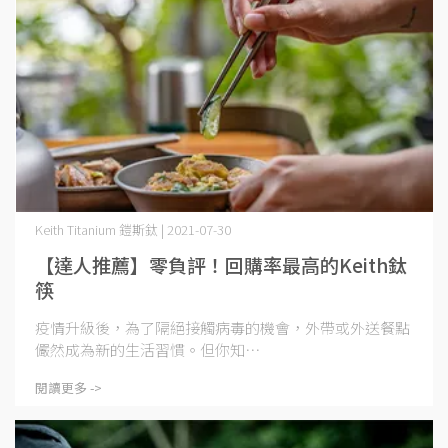
Keith Titanium 鎧斯鈦 | 2021-07-30
【達人推薦】零負評！回購率最高的Keith鈦
筷
疫情升級後，為了隔絕接觸病毒的機會，外帶或外送餐點
儼然成為新的生活習慣。但你知⋯
閱讀更多 ->