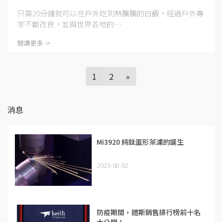
只需20分鐘就可以在戶外吃到熱騰騰的白飯，經過戶外專
家不斷改良，並與​世界各地的⋯
閱讀更多 ->
1
2
»
消息
Mi3920 純鈦蛋形茶濾的誕生
2023-08-02
防疫期間，鎧斯銷售排行榜前十名