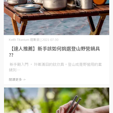
Keith Titanium 鎧斯鈦 | 2021-07-30
【達人推薦】新手該如何挑選登山野營鍋具
??
新手剛入門 ， 玲瑯滿目的鈦炊具，登山或是野營用的套
鍋到⋯
閱讀更多 ->