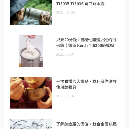
Ti3035 Ti3036 寬口鈦水壺
2021-07-06
只要20分鐘，露營也能煮出香Q白
米飯｜鎧斯 Keith Ti6300純鈦鍋
煮飯神器
2021-06-04
一次看懂六大重點，為什麼你應該
使用鈦餐具
2021-05-07
了解鈦金屬的價值，鈦合金優缺點