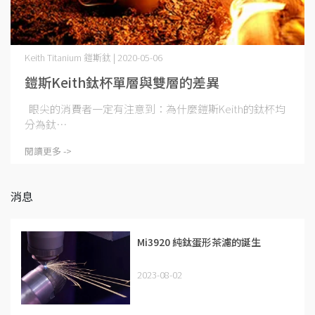
Keith Titanium 鎧斯鈦 | 2020-05-06
鎧斯Keith鈦杯單層與雙層的差異
眼尖的消費者一定有注意到：為什麼鎧斯Keith的鈦杯均
分為鈦⋯
閱讀更多 ->
消息
Mi3920 純鈦蛋形茶濾的誕生
2023-08-02