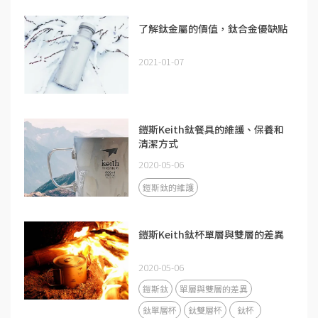
了解鈦金屬的價值，鈦合金優缺點
2021-01-07
鎧斯Keith鈦餐具的維護、保養和
清潔方式
2020-05-06
鎧斯鈦的維護
鎧斯Keith鈦杯單層與雙層的差異
2020-05-06
鎧斯鈦
單層與雙層的差異
鈦單層杯
鈦雙層杯
鈦杯