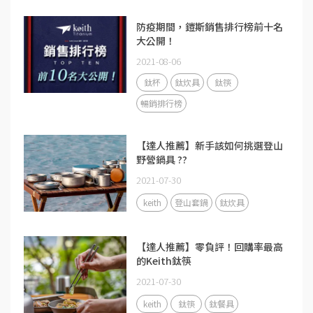
防疫期間，鎧斯銷售排行榜前十名
大公開！
2021-08-06
鈦杯
鈦炊具
鈦筷
暢銷排行榜
【達人推薦】新手該如何挑選登山
野營鍋具 ??
2021-07-30
keith
登山套鍋
鈦炊具
【達人推薦】零負評！回購率最高
的Keith鈦筷
2021-07-30
keith
鈦筷
鈦餐具