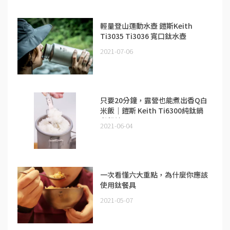
輕量登山運動水壺 鎧斯Keith
Ti3035 Ti3036 寬口鈦水壺
2021-07-06
只要20分鐘，露營也能煮出香Q白
米飯｜鎧斯 Keith Ti6300純鈦鍋
煮飯神器
2021-06-04
一次看懂六大重點，為什麼你應該
使用鈦餐具
2021-05-07