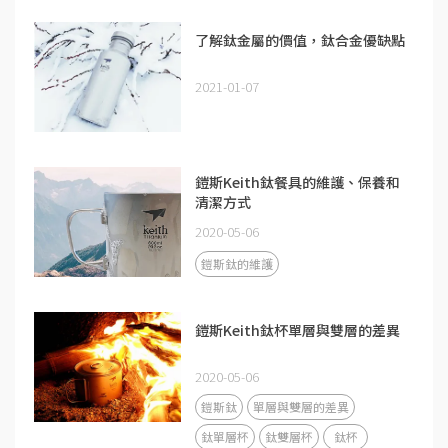
了解鈦金屬的價值，鈦合金優缺點
2021-01-07
鎧斯Keith鈦餐具的維護、保養和
清潔方式
2020-05-06
鎧斯鈦的維護
鎧斯Keith鈦杯單層與雙層的差異
2020-05-06
鎧斯鈦
單層與雙層的差異
鈦單層杯
鈦雙層杯
鈦杯